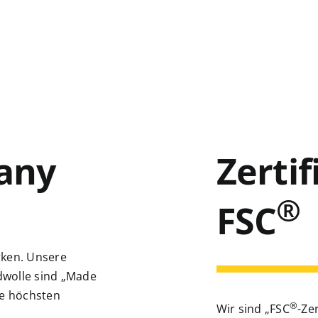
any
Zertif
®
FSC
rken. Unsere
dwolle sind „Made
ie höchsten
®
Wir sind „FSC
-Ze