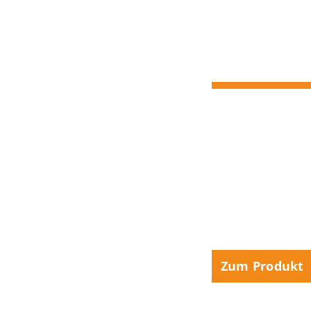
Wir l
im St
Genießen Sie laue
FAVORIT Insektens
zuverlässigen Schu
und einer Glimmzei
Standfüße sind ber
oder Camping.
Zum Produkt