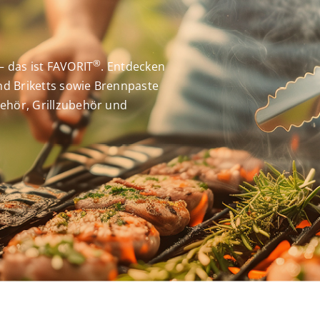
®
– das ist FAVORIT
. Entdecken
und Briketts sowie Brennpaste
ehör, Grillzubehör und