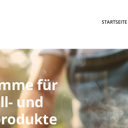
STARTSEITE
amme für
ll- und
produkte